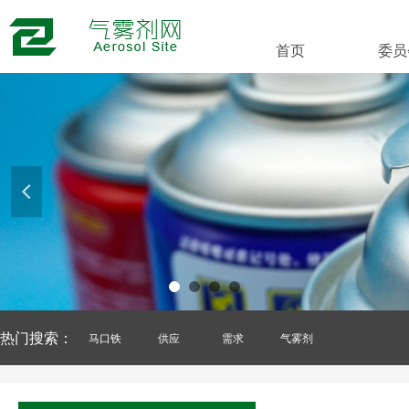
首页
委员
넳
热门搜索：
马口铁
供应
需求
气雾剂