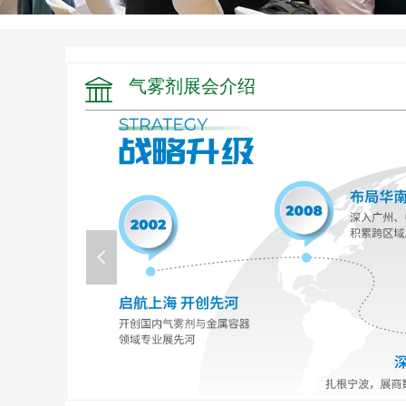
气雾剂展会介绍
넳