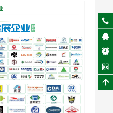
业
끅
뀩
뀥
낃
녕