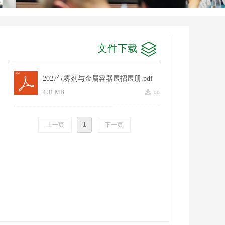
文件下载
2027气雾剂与金属容器展招展册.pdf
끂
4.31 MB
99
上一页
1
下一页