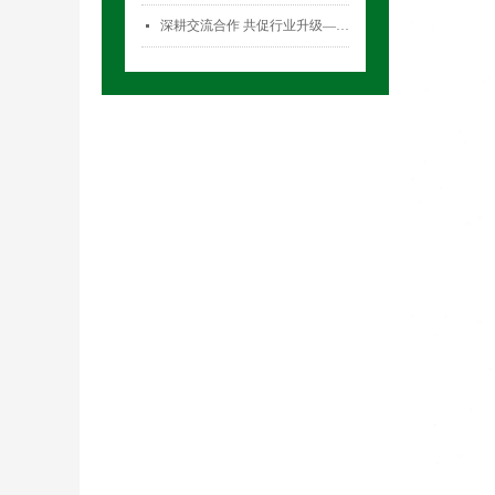
深耕交流合作 共促行业升级——气雾剂委员会开展专项访问活动
넷