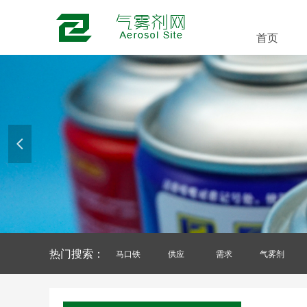
首页
넳
热门搜索：
马口铁
供应
需求
气雾剂