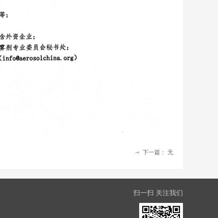
下一篇：
无
ꁹ
扫一扫 关注我们