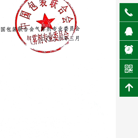
끅
뀩
뀥
낃
녕