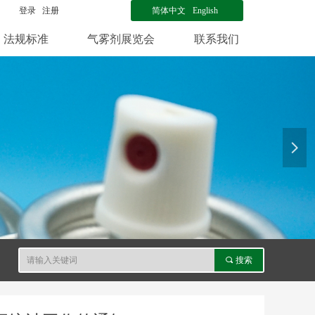
登录
注册
简体中文
English
法规标准
气雾剂展览会
联系我们
넲
끠
搜索