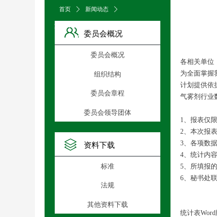
首页
ꄲ
新闻动态
ꄲ
文章详情页
委员会概况
委员会概况
各相关单位
为全面掌握
组织结构
计划提供依
委员会章程
气雾剂行业
委员会领导团体
1、报表仅
2、本次报表
3、各项数
资料下载
4、统计内容
标准
5、所填报的报表
6、秘书处联
法规
中
其他资料下载
统计表Wor