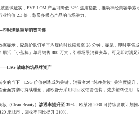
脑电波测试证实，EVE LOM 产品可降低 32% 焦虑指数，推动神经美容学落
业均值 2.3 倍，彰显多模态产品的市场潜力。
—
即时满足重塑消费习惯
据显示，应急护肤订单平均履约时效缩短至 28 分钟，显见，即时零售成为
BM 肌活「小蓝棒」单月销售 800 万支，引领场景消费变革。可见即时满
——ESG 战略构筑品牌资产
转变的当下，ESG 价值创造成为关键，消费者对 “纯净美妆” 关注度提升
程全面贯彻可持续理念，如欧舒丹采用可回收铝管包装，减少塑料使用，
（Clean Beauty）
渗透率提升至 39%
，欧莱雅 2030 可持续发展计
120 座城市，回收率同比提升 210%。