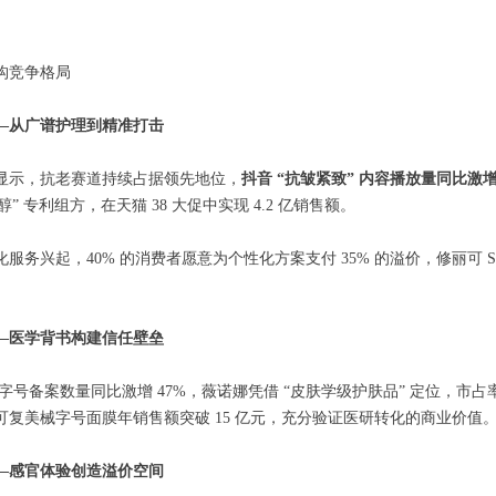
构竞争格局
—从广谱护理到精准打击
显示，抗老赛道持续占据领先地位，
抖音 “抗皱紧致” 内容播放量同比激增 
醇” 专利组方，在天猫 38 大促中实现 4.2 亿销售额。
服务兴起，40% 的消费者愿意为个性化方案支付 35% 的溢价，修丽可 SkinC
—医学背书构建信任壁垒
，械字号备案数量同比激增 47%，薇诺娜凭借 “皮肤学级护肤品” 定位，市
可复美械字号面膜年销售额突破 15 亿元，充分验证医研转化的商业价值
—感官体验创造溢价空间