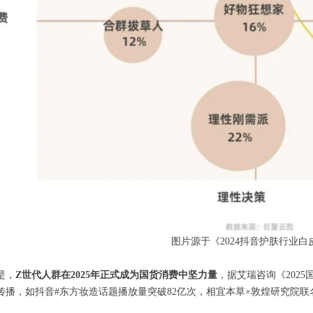
图片源于《2024抖音护肤行业白
是，
Z世代人群在2025年正式成为国货消费中坚力量
，据艾瑞咨询《202
传播，如抖音#东方妆造话题播放量突破82亿次，相宜本草×敦煌研究院联