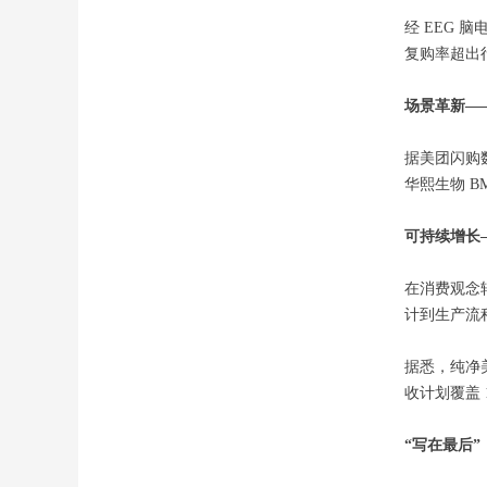
经 EEG 
复购率超出行
场景革新—
据美团闪购数
华熙生物 
可持续增长
在消费观念
计到生产流
据悉，纯净美妆
收计划覆盖 
“写在最后”