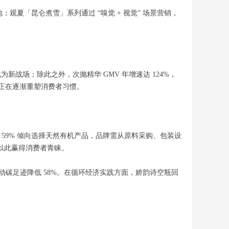
地；观夏「昆仑煮雪」系列通过 “嗅觉 + 视觉” 场景营销，
新战场；除此之外，次抛精华 GMV 年增速达 124%，
足正在逐渐重塑消费者习惯。
，59% 倾向选择天然有机产品，品牌需从原料采购、包装设
以此赢得消费者青睐。
划推动碳足迹降低 58%。在循环经济实践方面，娇韵诗空瓶回