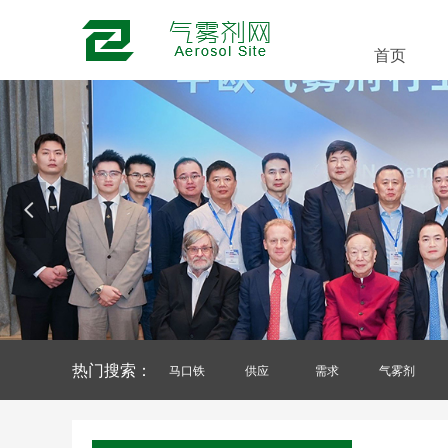
首页
넳
热门搜索：
马口铁
供应
需求
气雾剂