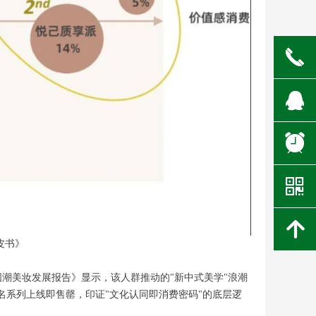
끅
뀩
뀥
낃
녕
皮书》
5国潮美妆发展报告》显示，该人群推动的"新中式美学"浪潮
名系列上线即售罄，印证"文化认同即消费密码"的底层逻