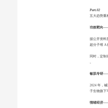
Part.02
五大趋势重
功效靶向—
据公开资料
超分子维 A 
同时，定制化
。
敏肌专研—
2024 年
子生物旗下
情绪经济—