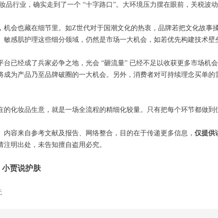
年的化妆品行业，确实走到了一个 “十字路口”。大环境压力摆在眼前，关税
，机会也藏在细节里。如Z世代对于国潮文化的热衷，品牌若把文化故事揉
、敏感肌护理这些细分领域，仍然是市场一大机会，如若优先构建技术壁
平台已经成了兵家必争之地，光会 “砸流量” 已经不足以收获更多市场
将成为产品乃至品牌破圈的一大机会。另外，消费者对可持续理念买单的需
在的化妆品生意，就是一场全流程的精细化较量。只有把每个环节都做到
】内容来自参考文献及报告、网络整合，目的在于传递更多信息，
仅提供
请注明出处，未告知擅自盗用必究。
：小贾说护肤
无