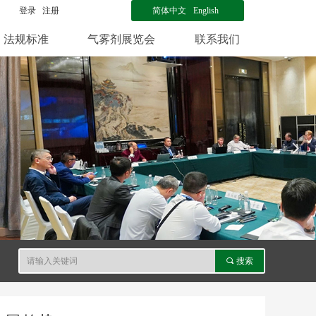
登录
注册
简体中文
English
法规标准
气雾剂展览会
联系我们
넲
끠
搜索