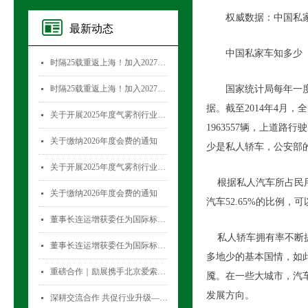
权威数据：中国私家
最新动态
中国私家车知多少
时隔25载重返上海！加入2027国际气雾剂与金属容器展览会，直面30,000+全球买家！
넷
时隔25载重返上海！加入2027国际气雾剂与金属容器展览会，直面30,000+全球买家！
国家统计局每年一度的
넷
据。截至2014年4月，全
关于开展2025年度气雾剂行业数据统计工作的通知
넷
1963557辆，上道路行
关于缴纳2026年度会费的通知
넷
少是私人轿车，公安部
关于开展2025年度气雾剂行业数据统计工作的通知
넷
根据私人汽车所占民用汽车
关于缴纳2026年度会费的通知
넷
汽车52.65%的比例，
董事长连运增获委任为国际标准化组织薄壁金属容器技术委员会(ISO/TC52)主席
넷
私人轿车拥有率不断提
董事长连运增获委任为国际标准化组织薄壁金属容器技术委员会(ISO/TC52)主席
넷
多地少的基本国情，如
重磅合作｜励展携手北京爱索塞瑞斯展览有限公司 全新升级国际气雾剂与金属容器展览会！
넷
魇。在一些大城市，汽
发展方向。
深耕交流合作 共促行业升级——气雾剂委员会开展专项访问活动
넷