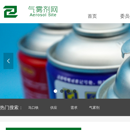
首页
委员
넳
热门搜索：
马口铁
供应
需求
气雾剂