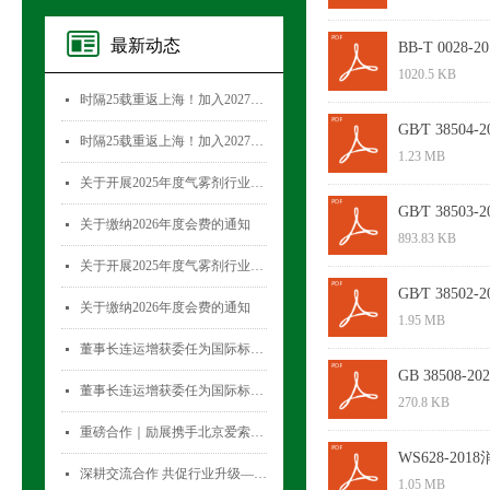
最新动态
BB-T 0028-2
1020.5 KB
时隔25载重返上海！加入2027国际气雾剂与金属容器展览会，直面30,000+全球买家！
넷
GB∕T 3850
时隔25载重返上海！加入2027国际气雾剂与金属容器展览会，直面30,000+全球买家！
넷
1.23 MB
关于开展2025年度气雾剂行业数据统计工作的通知
넷
GB∕T 3850
关于缴纳2026年度会费的通知
넷
893.83 KB
关于开展2025年度气雾剂行业数据统计工作的通知
넷
GB∕T 385
关于缴纳2026年度会费的通知
넷
1.95 MB
董事长连运增获委任为国际标准化组织薄壁金属容器技术委员会(ISO/TC52)主席
넷
GB 38508
董事长连运增获委任为国际标准化组织薄壁金属容器技术委员会(ISO/TC52)主席
넷
270.8 KB
重磅合作｜励展携手北京爱索塞瑞斯展览有限公司 全新升级国际气雾剂与金属容器展览会！
넷
WS628-20
深耕交流合作 共促行业升级——气雾剂委员会开展专项访问活动
넷
1.05 MB