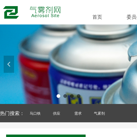
首页
委员
넳
热门搜索：
马口铁
供应
需求
气雾剂