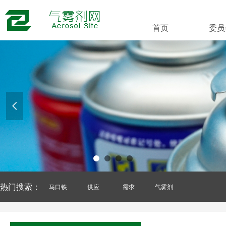
首页
委员
넳
热门搜索：
马口铁
供应
需求
气雾剂