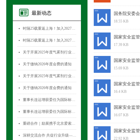
最新动态
国务院安委会
18.55 KB
时隔25载重返上海！加入2027国际气雾剂与金属容器展览会，直面30,000+全球买家！
넷
国家安全监管
时隔25载重返上海！加入2027国际气雾剂与金属容器展览会，直面30,000+全球买家！
넷
17.39 KB
关于开展2025年度气雾剂行业数据统计工作的通知
넷
国家安全监管
关于缴纳2026年度会费的通知
넷
15.69 KB
关于开展2025年度气雾剂行业数据统计工作的通知
넷
国家安全监管
关于缴纳2026年度会费的通知
넷
16.4 KB
董事长连运增获委任为国际标准化组织薄壁金属容器技术委员会(ISO/TC52)主席
넷
国家安全监管
董事长连运增获委任为国际标准化组织薄壁金属容器技术委员会(ISO/TC52)主席
넷
16.07 KB
重磅合作｜励展携手北京爱索塞瑞斯展览有限公司 全新升级国际气雾剂与金属容器展览会！
넷
国家安全监管
深耕交流合作 共促行业升级——气雾剂委员会开展专项访问活动
넷
22.92 KB